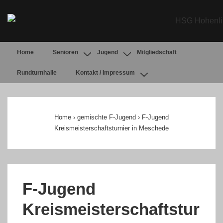
↓
Zum
Inhalt
Main
Home
Senioren
Jugend
Mitgliedschaft
Navigation
Rundturnhalle
Kontakt / Impressum
Home
›
gemischte F-Jugend
›
F-Jugend
Kreismeisterschaftsturnier in Meschede
F-Jugend
Kreismeisterschaftstur