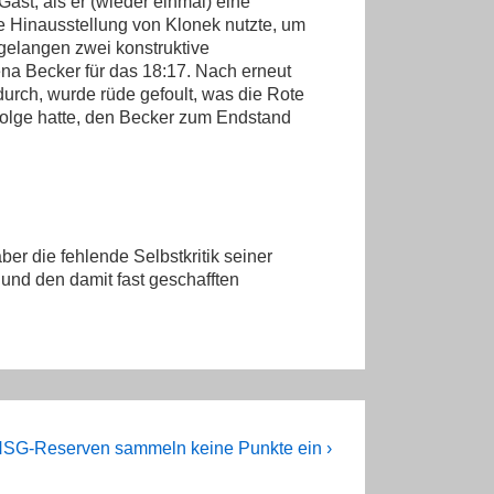
ast, als er (wieder einmal) eine
ne Hinausstellung von Klonek nutzte, um
gelangen zwei konstruktive
ena Becker für das 18:17. Nach erneut
urch, wurde rüde gefoult, was die Rote
 Folge hatte, den Becker zum Endstand
ber die fehlende Selbstkritik seiner
und den damit fast geschafften
ext
SG-Reserven sammeln keine Punkte ein ›
ost