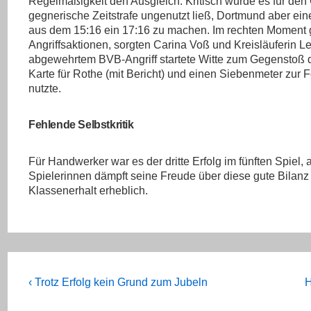
Regelmäßigkeit den Ausgleich. Kritisch wurde es für den G
gegnerische Zeitstrafe ungenutzt ließ, Dortmund aber ei
aus dem 15:16 ein 17:16 zu machen. Im rechten Moment 
Angriffsaktionen, sorgten Carina Voß und Kreisläuferin L
abgewehrtem BVB-Angriff startete Witte zum Gegenstoß d
Karte für Rothe (mit Bericht) und einen Siebenmeter zur
nutzte.
Fehlende Selbstkritik
Für Handwerker war es der dritte Erfolg im fünften Spiel, a
Spielerinnen dämpft seine Freude über diese gute Bilanz 
Klassenerhalt erheblich.
Beitragsnavigation
Previous
N
‹ Trotz Erfolg kein Grund zum Jubeln
H
Post
P