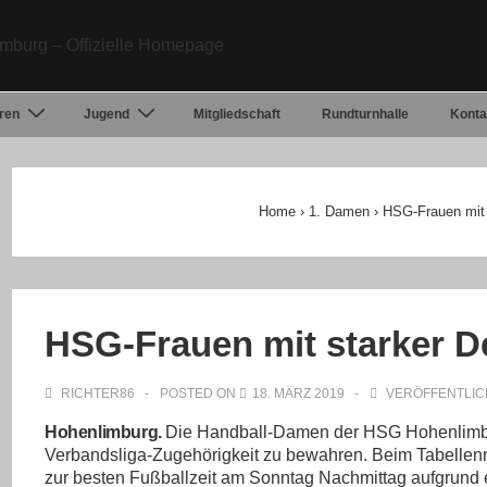
ren
Jugend
Mitgliedschaft
Rundturnhalle
Konta
Home
›
1. Damen
›
HSG-Frauen mit 
HSG-Frauen mit starker D
RICHTER86
POSTED ON
18. MÄRZ 2019
VERÖFFENTLIC
Hohenlimburg.
Die Handball-Damen der HSG Hohenlimbur
Verbandsliga-Zugehörigkeit zu bewahren. Beim Tabellenn
zur besten Fußballzeit am Sonntag Nachmittag aufgrund e