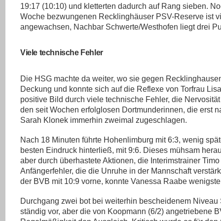
19:17 (10:10) und kletterten dadurch auf Rang sieben. Noc
Woche bezwungenen Recklinghäuser PSV-Reserve ist vie
angewachsen, Nachbar Schwerte/Westhofen liegt drei Pu
Viele technische Fehler
Die HSG machte da weiter, wo sie gegen Recklinghausen 
Deckung und konnte sich auf die Reflexe von Torfrau Lisa
positive Bild durch viele technische Fehler, die Nervosit
den seit Wochen erfolglosen Dortmunderinnen, die erst n
Sarah Klonek immerhin zweimal zugeschlagen.
Nach 18 Minuten führte Hohenlimburg mit 6:3, wenig späte
besten Eindruck hinterließ, mit 9:6. Dieses mühsam hera
aber durch überhastete Aktionen, die Interimstrainer Ti
Anfängerfehler, die die Unruhe in der Mannschaft verstärk
der BVB mit 10:9 vorne, konnte Vanessa Raabe wenigste
Durchgang zwei bot bei weiterhin bescheidenem Niveau
ständig vor, aber die von Koopmann (6/2) angetriebene BV