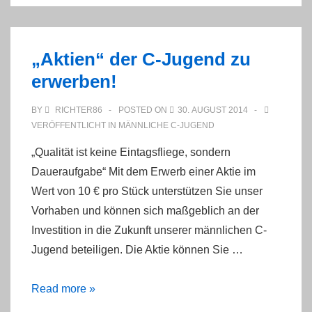
gegen
Menden
ist
„Aktien“ der C-Jugend zu
Wiedergutmachung
erwerben!
angesagt!
BY
RICHTER86
POSTED ON
30. AUGUST 2014
VERÖFFENTLICHT IN
MÄNNLICHE C-JUGEND
„Qualität ist keine Eintagsfliege, sondern
Daueraufgabe“ Mit dem Erwerb einer Aktie im
Wert von 10 € pro Stück unterstützen Sie unser
Vorhaben und können sich maßgeblich an der
Investition in die Zukunft unserer männlichen C-
Jugend beteiligen. Die Aktie können Sie …
„Aktien“
Read more »
der