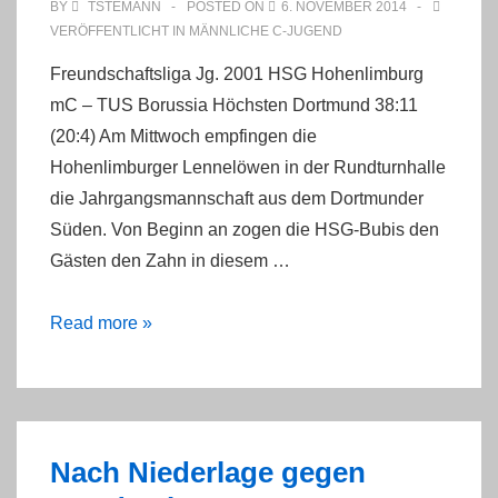
BY
TSTEMANN
POSTED ON
6. NOVEMBER 2014
VERÖFFENTLICHT IN
MÄNNLICHE C-JUGEND
Freundschaftsliga Jg. 2001 HSG Hohenlimburg
mC – TUS Borussia Höchsten Dortmund 38:11
(20:4) Am Mittwoch empfingen die
Hohenlimburger Lennelöwen in der Rundturnhalle
die Jahrgangsmannschaft aus dem Dortmunder
Süden. Von Beginn an zogen die HSG-Bubis den
Gästen den Zahn in diesem …
Freundschaftsliga
Read more »
mC-
Jdg:
Gäste
ohne
Nach Niederlage gegen
Chance