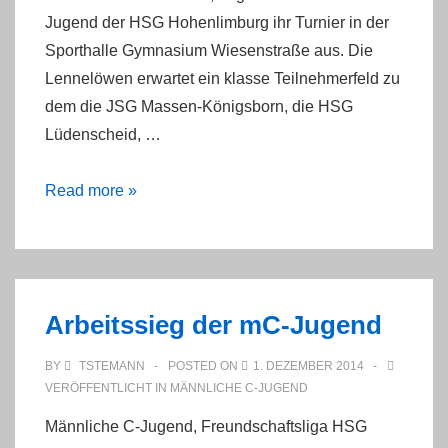
Jugend der HSG Hohenlimburg ihr Turnier in der
Sporthalle Gymnasium Wiesenstraße aus. Die
Lennelöwen erwartet ein klasse Teilnehmerfeld zu
dem die JSG Massen-Königsborn, die HSG
Lüdenscheid, …
mC-
Read more »
Jugendturnier
der
HSG
am
Arbeitssieg der mC-Jugend
04.01.15
BY
TSTEMANN
POSTED ON
1. DEZEMBER 2014
VERÖFFENTLICHT IN
MÄNNLICHE C-JUGEND
Männliche C-Jugend, Freundschaftsliga HSG