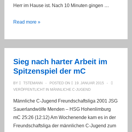
Herr im Hause ist. Nach 10 Minuten gingen …
mC1
Read more »
nimmt
erste
Quali-
Hürde
Sieg nach harter Arbeit im
eindrucksvoll
Spitzenspiel der mC
BY
TSTEMANN
POSTED ON
19. JANUAR 2015
VERÖFFENTLICHT IN
MÄNNLICHE C-JUGEND
Männliche C-Jugend Freundschaftsliga 2001 JSG
Sauerlandwölfe Menden – HSG Hohenlimburg
mC 25:26 (12:12) Am Wochenende kam es in der
Freundschaftsliga der männlichen C-Jugend zum