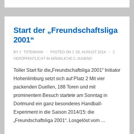
C-
Jugend
zu
Start der „Freundschaftsliga
erwerben!
2001“
BY
TSTEMANN
POSTED ON
26. AUGUST 2014
VERÖFFENTLICHT IN
MÄNNLICHE C-JUGEND
Toller Start für die„Freundschaftsliga 2001“ Initiator
Hohenlimburg setzt sich auf Platz 2 Mit vier
packenden Duellen, 188 Toren und mit
prominentem Besuch startete am Sonntag in
Dortmund ein ganz besonderes Handball-
Experiment in die Saison 2014/15: die
„Freundschaftsliga 2001“. Losgelöst vom …