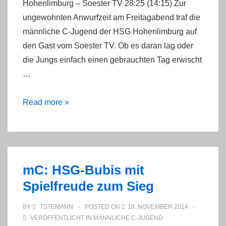
Hohenlimburg – Soester TV 28:25 (14:15) Zur
ungewohnten Anwurfzeit am Freitagabend traf die
männliche C-Jugend der HSG Hohenlimburg auf
den Gast vom Soester TV. Ob es daran lag oder
die Jungs einfach einen gebrauchten Tag erwischt
…
Arbeitssieg
Read more »
der
mC-
Jugend
mC: HSG-Bubis mit
Spielfreude zum Sieg
BY
TSTEMANN
POSTED ON
18. NOVEMBER 2014
VERÖFFENTLICHT IN
MÄNNLICHE C-JUGEND