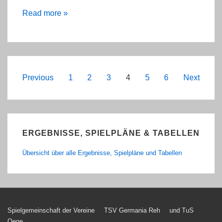
mC
Read more »
–
erste
Niederlage
seit
Beitragsnavigation
Previous
1
2
3
4
5
6
Next
über
einem
Jahr
ERGEBNISSE, SPIELPLÄNE & TABELLEN
Übersicht über alle Ergebnisse, Spielpläne und Tabellen
Footer-
Spielgemeinschaft der Vereine
TSV Germania Reh
und TuS
Oege