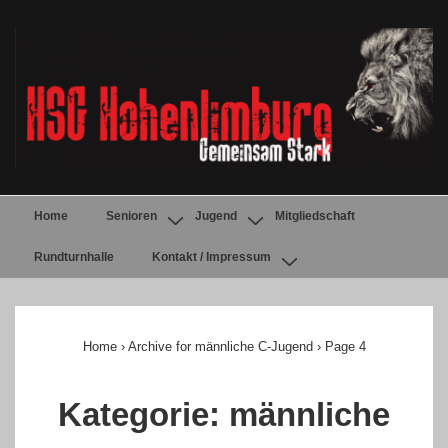
↓
Zum
Inhalt
Main
Home
Senioren
Jugend
Mitgliedschaft
Navigation
Rundturnhalle
Kontakt / Impressum
Home
›
Archive for männliche C-Jugend
›
Page 4
Kategorie:
männliche