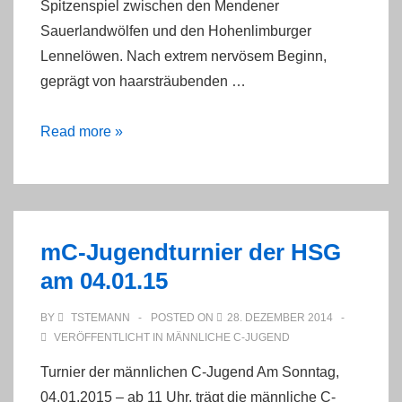
Spitzenspiel zwischen den Mendener
Sauerlandwölfen und den Hohenlimburger
Lennelöwen. Nach extrem nervösem Beginn,
geprägt von haarsträubenden …
Sieg
Read more »
nach
harter
Arbeit
im
mC-Jugendturnier der HSG
Spitzenspiel
am 04.01.15
der
mC
BY
TSTEMANN
POSTED ON
28. DEZEMBER 2014
VERÖFFENTLICHT IN
MÄNNLICHE C-JUGEND
Turnier der männlichen C-Jugend Am Sonntag,
04.01.2015 – ab 11 Uhr, trägt die männliche C-