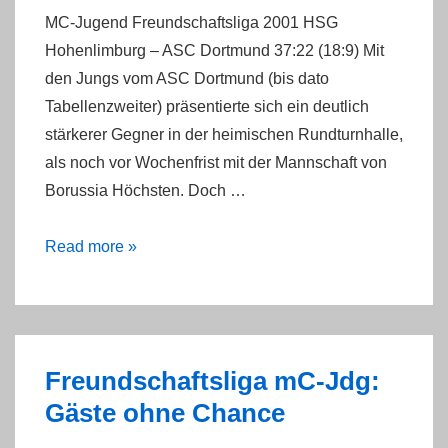
MC-Jugend Freundschaftsliga 2001 HSG
Hohenlimburg – ASC Dortmund 37:22 (18:9) Mit
den Jungs vom ASC Dortmund (bis dato
Tabellenzweiter) präsentierte sich ein deutlich
stärkerer Gegner in der heimischen Rundturnhalle,
als noch vor Wochenfrist mit der Mannschaft von
Borussia Höchsten. Doch …
mC:
Read more »
HSG-
Bubis
mit
Spielfreude
Freundschaftsliga mC-Jdg:
zum
Gäste ohne Chance
Sieg