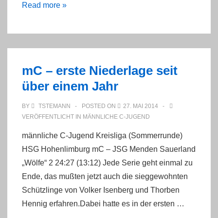
Start
Read more »
der
„Freundschaftsliga
2001“
mC – erste Niederlage seit
über einem Jahr
BY
TSTEMANN
POSTED ON
27. MAI 2014
VERÖFFENTLICHT IN
MÄNNLICHE C-JUGEND
männliche C-Jugend Kreisliga (Sommerrunde)
HSG Hohenlimburg mC – JSG Menden Sauerland
„Wölfe“ 2 24:27 (13:12) Jede Serie geht einmal zu
Ende, das mußten jetzt auch die sieggewohnten
Schützlinge von Volker Isenberg und Thorben
Hennig erfahren.Dabei hatte es in der ersten …